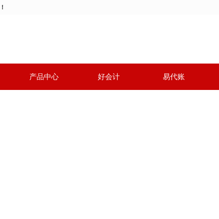
动！
产品中心
好会计
易代账