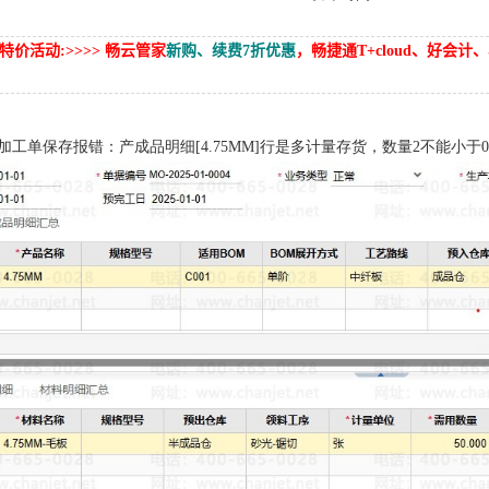
特价活动:>>>> 畅云管家
新购、续费7折优惠
，畅捷通T+cloud、好会
加工单保存报错：产成品明细[4.75MM]行是多计量存货，数量2不能小于
1
2
3
4