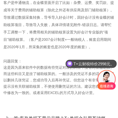
客户是申通物流，在金蝶里面开启了比如：杂费、运费、奖罚款、提
成等关于费用的辅助核算（除此之外还有供应商及部门辅助核算）。
导致通过数据采集转换，导爷导入好会计时，因好会计没有金蝶的辅
助核算项目，导致导入失败，具体详情请见附件-错误日志。请帮忙
手工调整一下，将费用相关的辅助核算设置为好会计专业版的“项
目”辅助核算。（客户是2007会计制度+一般纳税人，账套启用期间
是2020年1月，所采集的账套也是2020年度的账套）。
问题回复：
T+云财税特价2998元。
这是因为原来软件中的数据有些凭证对应的科目，没有对应辅助表。
而这些科目又是挂了辅助核算的。一般涉及的凭证不多的话，这边可
以删掉几张凭证，您成功导入后再补凭证。但您这个有非常多的凭证
提示没有关联辅助核算，不便使用删凭证的方法。建议您在原来软件
中修改为一致的。或者采用EXCEL的方式导入好会计里。